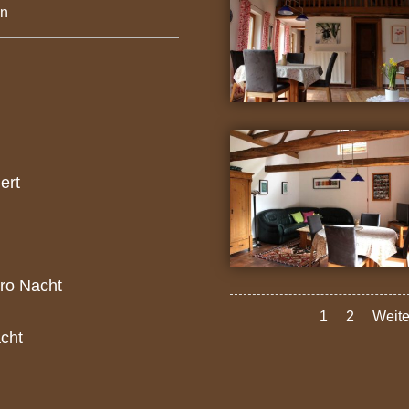
en
ert
pro Nacht
1
2
Weite
acht