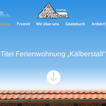
hnung
Freizeit
Wir über uns
Gästebuch
Anfahrt
Titel Ferienwohnung „Kälberstall“
