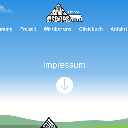
hnung
Freizeit
Wir über uns
Gästebuch
Anfahrt
Impressum
